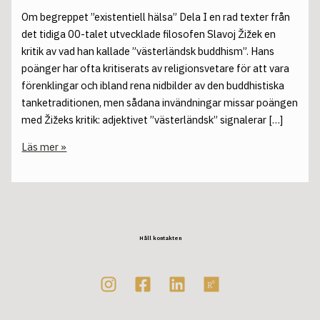
Om begreppet ”existentiell hälsa” Dela I en rad texter från
det tidiga 00-talet utvecklade filosofen Slavoj Žižek en
kritik av vad han kallade ”västerländsk buddhism”. Hans
poänger har ofta kritiserats av religionsvetare för att vara
förenklingar och ibland rena nidbilder av den buddhistiska
tanketraditionen, men sådana invändningar missar poängen
med Žižeks kritik: adjektivet ”västerländsk” signalerar […]
Läs mer »
Håll kontakten