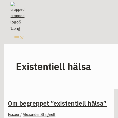
Hoppa
Om
till
begreppet
innehåll
”existentiell
hälsa”
Existentiell hälsa
Om begreppet ”existentiell hälsa”
Essäer
/
Alexander Stagnell