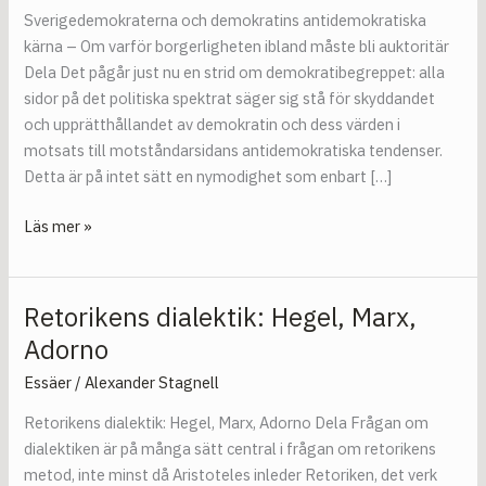
Om
Sverigedemokraterna och demokratins antidemokratiska
varför
kärna – Om varför borgerligheten ibland måste bli auktoritär
borgerligheten
Dela Det pågår just nu en strid om demokratibegreppet: alla
ibland
sidor på det politiska spektrat säger sig stå för skyddandet
måste
och upprätthållandet av demokratin och dess värden i
bli
motsats till motståndarsidans antidemokratiska tendenser.
auktoritär
Detta är på intet sätt en nymodighet som enbart […]
Läs mer »
Retorikens dialektik: Hegel, Marx,
Retorikens
dialektik:
Adorno
Hegel,
Essäer
/
Alexander Stagnell
Marx,
Adorno
Retorikens dialektik: Hegel, Marx, Adorno Dela Frågan om
dialektiken är på många sätt central i frågan om retorikens
metod, inte minst då Aristoteles inleder Retoriken, det verk