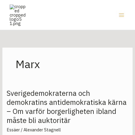
Hoppa
till
innehåll
Marx
Sverigedemokraterna och
Sverigedemokraterna
och
demokratins antidemokratiska kärna
demokratins
– Om varför borgerligheten ibland
antidemokratiska
måste bli auktoritär
kärna
–
Essäer
/
Alexander Stagnell