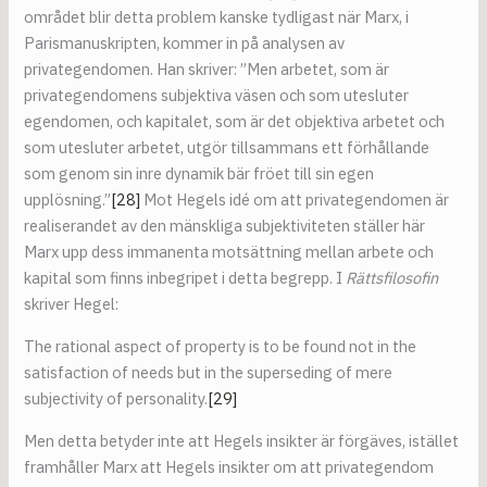
området blir detta problem kanske tydligast när Marx, i
Parismanuskripten, kommer in på analysen av
privategendomen. Han skriver: ”Men arbetet, som är
privategendomens subjektiva väsen och som utesluter
egendomen, och kapitalet, som är det objektiva arbetet och
som utesluter arbetet, utgör tillsammans ett förhållande
som genom sin inre dynamik bär fröet till sin egen
upplösning.”
[28]
Mot Hegels idé om att privategendomen är
realiserandet av den mänskliga subjektiviteten ställer här
Marx upp dess immanenta motsättning mellan arbete och
kapital som finns inbegripet i detta begrepp. I
Rättsfilosofin
skriver Hegel:
The rational aspect of property is to be found not in the
satisfaction of needs but in the superseding of mere
subjectivity of personality.
[29]
Men detta betyder inte att Hegels insikter är förgäves, istället
framhåller Marx att Hegels insikter om att privategendom