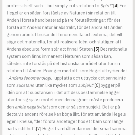
profess itself such – but simply in its relation to
Spirit
.”
[4]
För
Hegel är en sådan förståelse av Naturen i sin relation till
Anden i första hand baserad på tre förutsättningar: för det
första att Andens natur är abstrakt, för det andra att Anden
genom arbetet brukar det fenomenella och externa, det vill
säga det materiella, för att realisera Idén, och slutligen att
Andens absoluta form står att finna i Staten.
[5]
Det rationella
system som finns immanent i Naturen som sådan kan,
således, inte förstås på det historiska området utanför sin
relation till Anden. Poängen med att, som Hegel uttrycker det
i
Andens fenomenologi
, ”uppfatta och uttrycka det sanna inte
som
substans
, utan lika mycket som
subjekt
”
[6]
bygger på
idén om att substansen, i det att dess bestämmelse ligger
utanför sig själv, i mötet med denna gräns måste producera
den
enkla negativitet
som den är så som subjekt. Det är på
detta vis andens rörelse kan börja likt, för att använda Hegels
egen liknelse, ”det första andetaget hos ett barn som länge
närts i stillhet”.
[7]
Hegel framhåller därmed det smärtsamma