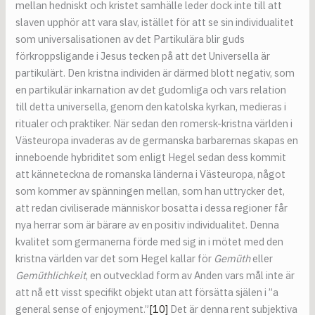
mellan hedniskt och kristet samhälle leder dock inte till att
slaven upphör att vara slav, istället för att se sin individualitet
som universalisationen av det Partikulära blir guds
förkroppsligande i Jesus tecken på att det Universella är
partikulärt. Den kristna individen är därmed blott negativ, som
en partikulär inkarnation av det gudomliga och vars relation
till detta universella, genom den katolska kyrkan, medieras i
ritualer och praktiker. När sedan den romersk-kristna världen i
Västeuropa invaderas av de germanska barbarernas skapas en
inneboende hybriditet som enligt Hegel sedan dess kommit
att känneteckna de romanska länderna i Västeuropa, något
som kommer av spänningen mellan, som han uttrycker det,
att redan civiliserade människor bosatta i dessa regioner får
nya herrar som är bärare av en positiv individualitet. Denna
kvalitet som germanerna förde med sig in i mötet med den
kristna världen var det som Hegel kallar för
Gemüth
eller
Gemüthlichkeit
, en outvecklad form av Anden vars mål inte är
att nå ett visst specifikt objekt utan att försätta själen i ”a
general sense of enjoyment.”
[10]
Det är denna rent subjektiva