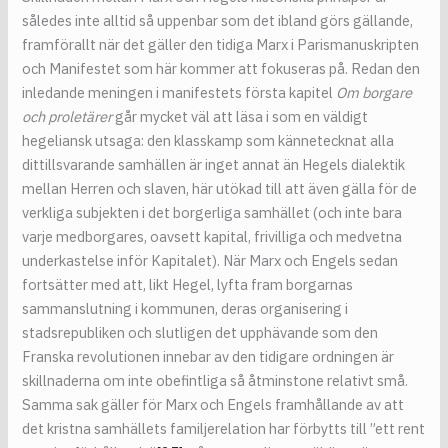
således inte alltid så uppenbar som det ibland görs gällande,
framförallt när det gäller den tidiga Marx i Parismanuskripten
och Manifestet som här kommer att fokuseras på. Redan den
inledande meningen i manifestets första kapitel
Om borgare
och proletärer
går mycket väl att läsa i som en väldigt
hegeliansk utsaga: den klasskamp som kännetecknat alla
dittillsvarande samhällen är inget annat än Hegels dialektik
mellan Herren och slaven, här utökad till att även gälla för de
verkliga subjekten i det borgerliga samhället (och inte bara
varje medborgares, oavsett kapital, frivilliga och medvetna
underkastelse inför Kapitalet). När Marx och Engels sedan
fortsätter med att, likt Hegel, lyfta fram borgarnas
sammanslutning i kommunen, deras organisering i
stadsrepubliken och slutligen det upphävande som den
Franska revolutionen innebar av den tidigare ordningen är
skillnaderna om inte obefintliga så åtminstone relativt små.
Samma sak gäller för Marx och Engels framhållande av att
det kristna samhällets familjerelation har förbytts till ”ett rent