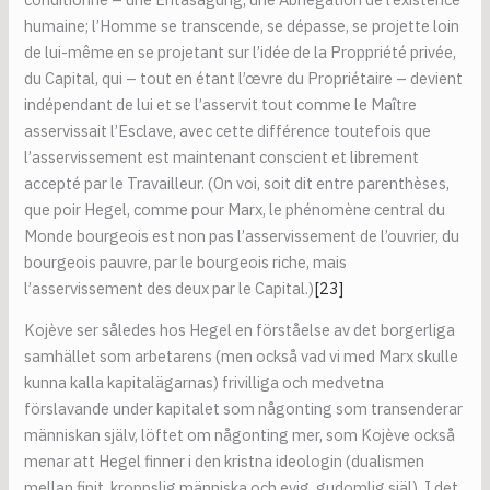
humaine; l’Homme se transcende, se dépasse, se projette loin
de lui-même en se projetant sur l’idée de la Proppriété privée,
du Capital, qui – tout en étant l’œvre du Propriétaire – devient
indépendant de lui et se l’asservit tout comme le Maître
asservissait l’Esclave, avec cette différence toutefois que
l’asservissement est maintenant conscient et librement
accepté par le Travailleur. (On voi, soit dit entre parenthèses,
que poir Hegel, comme pour Marx, le phénomène central du
Monde bourgeois est non pas l’asservissement de l’ouvrier, du
bourgeois pauvre, par le bourgeois riche, mais
l’asservissement des deux par le Capital.)
[23]
Kojève ser således hos Hegel en förståelse av det borgerliga
samhället som arbetarens (men också vad vi med Marx skulle
kunna kalla kapitalägarnas) frivilliga och medvetna
förslavande under kapitalet som någonting som transenderar
människan själv, löftet om någonting mer, som Kojève också
menar att Hegel finner i den kristna ideologin (dualismen
mellan finit, kroppslig människa och evig, gudomlig själ). I det