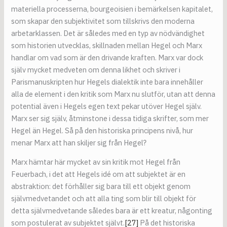
materiella processerna, bourgeoisien i bemärkelsen kapitalet,
som skapar den subjektivitet som tillskrivs den moderna
arbetarklassen. Det är således med en typ av nödvändighet
som historien utvecklas, skillnaden mellan Hegel och Marx
handlar om vad som är den drivande kraften. Marx var dock
själv mycket medveten om denna likhet och skriver i
Parismanuskripten hur Hegels dialektik inte bara innehåller
alla de element i den kritik som Marx nu slutför, utan att denna
potential även i Hegels egen text pekar utöver Hegel själv.
Marx ser sig själv, åtminstone i dessa tidiga skrifter, som mer
Hegel än Hegel. Så på den historiska principens nivå, hur
menar Marx att han skiljer sig från Hegel?
Marx hämtar här mycket av sin kritik mot Hegel från
Feuerbach, i det att Hegels idé om att subjektet är en
abstraktion: det förhåller sig bara till ett objekt genom
självmedvetandet och att alla ting som blir till objekt för
detta självmedvetande således bara är ett kreatur, någonting
som postulerat av subjektet självt.
[27]
På det historiska