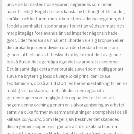
universella makten hos kejsaren, negerades som redan
nämnts enligt Hegel i folkets känsla av tillhörighet till landet,
språket och kulturen, men utkomsten av denna negation, det
feodala samhället, stod snarare för ett än våldsammare och
mer påtagligt förslavande än vad imperiet någonsin hade
gjort. I det feodala samhället tillhörde vare sig kroppen eller
den brukade jorden individen utan den feodala herren som
genom att erbjuda sitt beskydd i utbytte mot detta ägande
också åtnjöt det egentliga ägandet av arbetets rikedomar.
Det är samtidigt detta mer brutala slaveri som möjliggör att
slavarna bryter sig loss: då varje lokal prins, den lokale
feodalherren, också alltid stod i en beroendeställning till en än
mäktigare härskare var det således i den regionala
gemenskapen som möjligheten öppnades för folket att
negera denna ordning genom en självorganisering av arbetet
samt via olika former av sammanslutningar, exempelvis i de så
kallade
conjuratio
. Som Hegel själv beskriver det skapades
dessa gemenskaper först genom att de lokala ortsborna
reste ett torn med en klocka för att sedan gå vidare med att