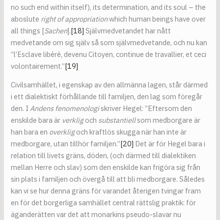
no such end within itself), its determination, and its soul – the
aboslute
right of appropriation
which human beings have over
all things [
Sachen
].
[18]
Självmedvetandet har nått
medvetande om sig själv så som självmedvetande, och nu kan
”l’Esclave libéré, devenu Citoyen, continue de travallier, et ceci
volontairement.”
[19]
Civilsamhället, i egenskap av den allmänna lagen, står därmed
i ett dialektiskt förhållande till familjen, den lag som föregår
den. I
Andens fenomenologi
skriver Hegel: ”Eftersom den
enskilde bara är
verklig
och
substantiell
som medborgare är
han bara en
overklig
och kraftlös skugga när han inte är
medborgare, utan tillhör familjen.”
[20]
Det är för Hegel bara i
relation till livets gräns, döden, (och därmed till dialektiken
mellan Herre och slav) som den enskilde kan frigöra sig från
sin plats i familjen och övergå till att bli medborgare. Således
kan vi se hur denna gräns för varandet återigen tvingar fram
en för det borgerliga samhället central rättslig praktik: för
äganderätten var det att monarkins pseudo-slavar nu