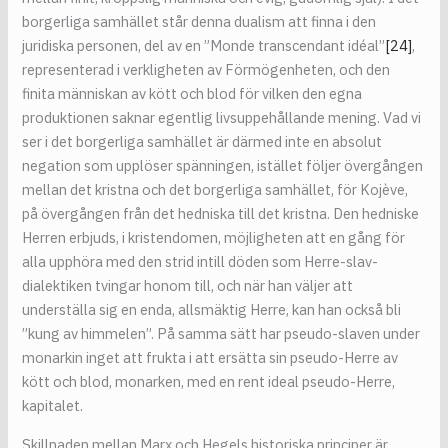
borgerliga samhället står denna dualism att finna i den
juridiska personen, del av en ”Monde transcendant idéal”
[24]
,
representerad i verkligheten av Förmögenheten, och den
finita människan av kött och blod för vilken den egna
produktionen saknar egentlig livsuppehållande mening. Vad vi
ser i det borgerliga samhället är därmed inte en absolut
negation som upplöser spänningen, istället följer övergången
mellan det kristna och det borgerliga samhället, för Kojève,
på övergången från det hedniska till det kristna. Den hedniske
Herren erbjuds, i kristendomen, möjligheten att en gång för
alla upphöra med den strid intill döden som Herre-slav-
dialektiken tvingar honom till, och när han väljer att
underställa sig en enda, allsmäktig Herre, kan han också bli
”kung av himmelen”. På samma sätt har pseudo-slaven under
monarkin inget att frukta i att ersätta sin pseudo-Herre av
kött och blod, monarken, med en rent ideal pseudo-Herre,
kapitalet.
Skillnaden mellan Marx och Hegels historiska principer är