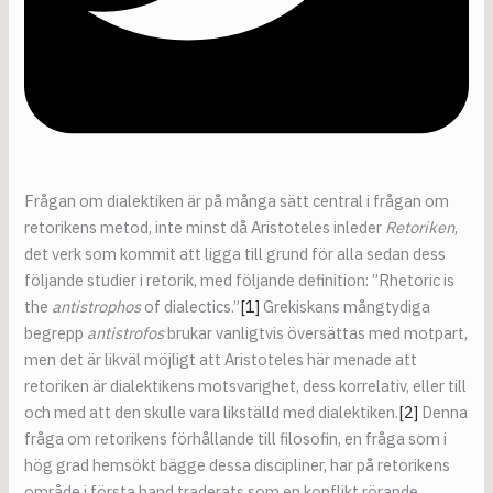
Frågan om dialektiken är på många sätt central i frågan om
retorikens metod, inte minst då Aristoteles inleder
Retoriken
,
det verk som kommit att ligga till grund för alla sedan dess
följande studier i retorik, med följande definition: ”Rhetoric is
the
antistrophos
of dialectics.”
[1]
Grekiskans mångtydiga
begrepp
antistrofos
brukar vanligtvis översättas med motpart,
men det är likväl möjligt att Aristoteles här menade att
retoriken är dialektikens motsvarighet, dess korrelativ, eller till
och med att den skulle vara likställd med dialektiken.
[2]
Denna
fråga om retorikens förhållande till filosofin, en fråga som i
hög grad hemsökt bägge dessa discipliner, har på retorikens
område i första hand traderats som en konflikt rörande