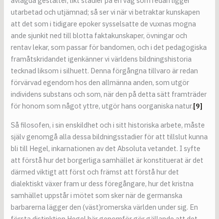
avlagda gestalter, likt stadier på en väg som redan ligger
utarbetad och utjämnad; så ser vi när vi betraktar kunskapen
att det som i tidigare epoker sysselsatte de vuxnas mogna
ande sjunkit ned till blotta faktakunskaper, övningar och
rentav lekar, som passar för bandomen, och i det pedagogiska
framåtskridandet igenkänner vi världens bildningshistoria
tecknad liksom i silhuett. Denna förgångna tillvaro är redan
förvärvad egendom hos den allmänna anden, som utgör
individens substans och som, när den på detta sätt framträder
för honom som något yttre, utgör hans oorganiska natur.
[9]
Så filosofen, i sin enskildhet och i sitt historiska arbete, måste
själv genomgå alla dessa bildningsstadier för att tillslut kunna
bli till Hegel, inkarnationen av det Absoluta vetandet. I syfte
att förstå hur det borgerliga samhället är konstituerat är det
därmed viktigt att först och främst att förstå hur det
dialektiskt växer fram ur dess föregångare, hur det kristna
samhället uppstår i mötet som sker när de germanska
barbarerna lägger den (väst)romerska världen under sig. En
första distinktion Hegel här genomför gör gällande att det