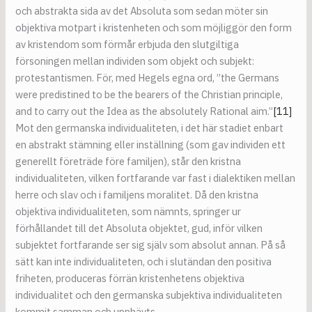
och abstrakta sida av det Absoluta som sedan möter sin
objektiva motpart i kristenheten och som möjliggör den form
av kristendom som förmår erbjuda den slutgiltiga
försoningen mellan individen som objekt och subjekt:
protestantismen. För, med Hegels egna ord, ”the Germans
were predistined to be the bearers of the Christian principle,
and to carry out the Idea as the absolutely Rational aim.”
[11]
Mot den germanska individualiteten, i det här stadiet enbart
en abstrakt stämning eller inställning (som gav individen ett
generellt företräde före familjen), står den kristna
individualiteten, vilken fortfarande var fast i dialektiken mellan
herre och slav och i familjens moralitet. Då den kristna
objektiva individualiteten, som nämnts, springer ur
förhållandet till det Absoluta objektet, gud, inför vilken
subjektet fortfarande ser sig själv som absolut annan. På så
sätt kan inte individualiteten, och i slutändan den positiva
friheten, produceras förrän kristenhetens objektiva
individualitet och den germanska subjektiva individualiteten
kommit samman och upphävts.