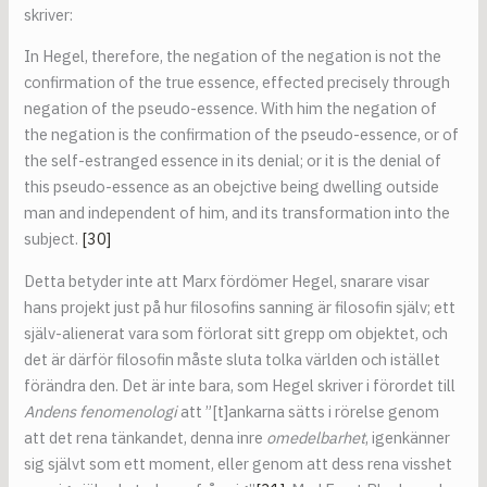
skriver:
In Hegel, therefore, the negation of the negation is not the
confirmation of the true essence, effected precisely through
negation of the pseudo-essence. With him the negation of
the negation is the confirmation of the pseudo-essence, or of
the self-estranged essence in its denial; or it is the denial of
this pseudo-essence as an obejctive being dwelling outside
man and independent of him, and its transformation into the
subject.
[30]
Detta betyder inte att Marx fördömer Hegel, snarare visar
hans projekt just på hur filosofins sanning är filosofin själv; ett
själv-alienerat vara som förlorat sitt grepp om objektet, och
det är därför filosofin måste sluta tolka världen och istället
förändra den. Det är inte bara, som Hegel skriver i förordet till
Andens fenomenologi
att ”[t]ankarna sätts i rörelse genom
att det rena tänkandet, denna inre
omedelbarhet
, igenkänner
sig självt som ett moment, eller genom att dess rena visshet