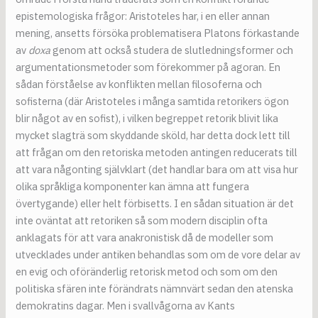
epistemologiska frågor: Aristoteles har, i en eller annan
mening, ansetts försöka problematisera Platons förkastande
av
doxa
genom att också studera de slutledningsformer och
argumentationsmetoder som förekommer på agoran. En
sådan förståelse av konflikten mellan filosoferna och
sofisterna (där Aristoteles i många samtida retorikers ögon
blir något av en sofist), i vilken begreppet retorik blivit lika
mycket slagträ som skyddande sköld, har detta dock lett till
att frågan om den retoriska metoden antingen reducerats till
att vara någonting självklart (det handlar bara om att visa hur
olika språkliga komponenter kan ämna att fungera
övertygande) eller helt förbisetts. I en sådan situation är det
inte oväntat att retoriken så som modern disciplin ofta
anklagats för att vara anakronistisk då de modeller som
utvecklades under antiken behandlas som om de vore delar av
en evig och oföränderlig retorisk metod och som om den
politiska sfären inte förändrats nämnvärt sedan den atenska
demokratins dagar. Men i svallvågorna av Kants