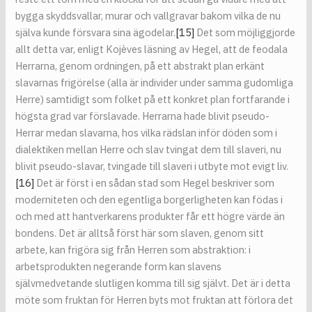
bygga skyddsvallar, murar och vallgravar bakom vilka de nu
själva kunde försvara sina ägodelar.
[15]
Det som möjliggjorde
allt detta var, enligt Kojèves läsning av Hegel, att de feodala
Herrarna, genom ordningen, på ett abstrakt plan erkänt
slavarnas frigörelse (alla är individer under samma gudomliga
Herre) samtidigt som folket på ett konkret plan fortfarande i
högsta grad var förslavade. Herrarna hade blivit pseudo-
Herrar medan slavarna, hos vilka rädslan inför döden som i
dialektiken mellan Herre och slav tvingat dem till slaveri, nu
blivit pseudo-slavar, tvingade till slaveri i utbyte mot evigt liv.
[16]
Det är först i en sådan stad som Hegel beskriver som
moderniteten och den egentliga borgerligheten kan födas i
och med att hantverkarens produkter får ett högre värde än
bondens. Det är alltså först här som slaven, genom sitt
arbete, kan frigöra sig från Herren som abstraktion: i
arbetsprodukten negerande form kan slavens
självmedvetande slutligen komma till sig självt. Det är i detta
möte som fruktan för Herren byts mot fruktan att förlora det