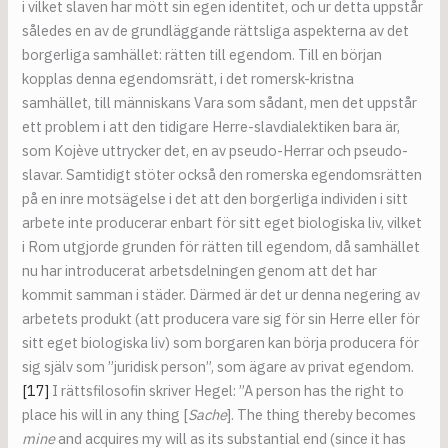
i vilket slaven har mött sin egen identitet, och ur detta uppstår
således en av de grundläggande rättsliga aspekterna av det
borgerliga samhället: rätten till egendom. Till en början
kopplas denna egendomsrätt, i det romersk-kristna
samhället, till människans Vara som sådant, men det uppstår
ett problem i att den tidigare Herre-slavdialektiken bara är,
som Kojève uttrycker det, en av pseudo-Herrar och pseudo-
slavar. Samtidigt stöter också den romerska egendomsrätten
på en inre motsägelse i det att den borgerliga individen i sitt
arbete inte producerar enbart för sitt eget biologiska liv, vilket
i Rom utgjorde grunden för rätten till egendom, då samhället
nu har introducerat arbetsdelningen genom att det har
kommit samman i städer. Därmed är det ur denna negering av
arbetets produkt (att producera vare sig för sin Herre eller för
sitt eget biologiska liv) som borgaren kan börja producera för
sig själv som ”juridisk person”, som ägare av privat egendom.
[17]
I rättsfilosofin skriver Hegel: ”A person has the right to
place his will in any thing [
Sache
]. The thing thereby becomes
mine
and acquires my will as its substantial end (since it has