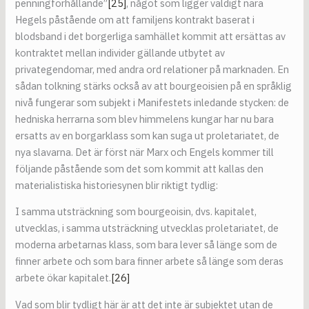
penningförhållande”
[25]
, något som ligger väldigt nära
Hegels påstående om att familjens kontrakt baserat i
blodsband i det borgerliga samhället kommit att ersättas av
kontraktet mellan individer gällande utbytet av
privategendomar, med andra ord relationer på marknaden. En
sådan tolkning stärks också av att bourgeoisien på en språklig
nivå fungerar som subjekt i Manifestets inledande stycken: de
hedniska herrarna som blev himmelens kungar har nu bara
ersatts av en borgarklass som kan suga ut proletariatet, de
nya slavarna. Det är först när Marx och Engels kommer till
följande påstående som det som kommit att kallas den
materialistiska historiesynen blir riktigt tydlig:
I samma utsträckning som bourgeoisin, dvs. kapitalet,
utvecklas, i samma utsträckning utvecklas proletariatet, de
moderna arbetarnas klass, som bara lever så länge som de
finner arbete och som bara finner arbete så länge som deras
arbete ökar kapitalet.
[26]
Vad som blir tydligt här är att det inte är subjektet utan de