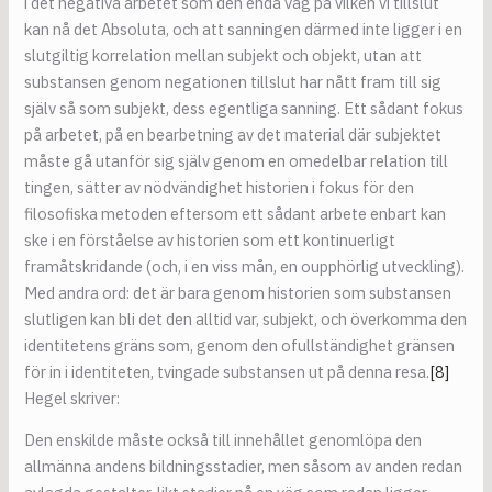
i det negativa arbetet som den enda väg på vilken vi tillslut
kan nå det Absoluta, och att sanningen därmed inte ligger i en
slutgiltig korrelation mellan subjekt och objekt, utan att
substansen genom negationen tillslut har nått fram till sig
själv så som subjekt, dess egentliga sanning. Ett sådant fokus
på arbetet, på en bearbetning av det material där subjektet
måste gå utanför sig själv genom en omedelbar relation till
tingen, sätter av nödvändighet historien i fokus för den
filosofiska metoden eftersom ett sådant arbete enbart kan
ske i en förståelse av historien som ett kontinuerligt
framåtskridande (och, i en viss mån, en oupphörlig utveckling).
Med andra ord: det är bara genom historien som substansen
slutligen kan bli det den alltid var, subjekt, och överkomma den
identitetens gräns som, genom den ofullständighet gränsen
för in i identiteten, tvingade substansen ut på denna resa.
[8]
Hegel skriver:
Den enskilde måste också till innehållet genomlöpa den
allmänna andens bildningsstadier, men såsom av anden redan