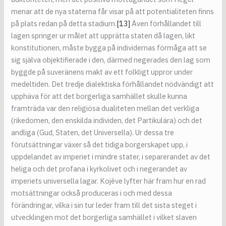
menar att de nya staterna får visar på att potentialiteten finns
på plats redan på detta stadium.
[13]
Även förhållandet till
lagen springer ur målet att upprätta staten då lagen, likt
konstitutionen, måste bygga på individernas förmåga att se
sig själva objektifierade i den, därmed negerades den lag som
byggde på suveränens makt av ett folkligt uppror under
medeltiden. Det tredje dialektiska förhållandet nödvändigt att
upphäva för att det borgerliga samhället skulle kunna
framträda var den religiösa dualiteten mellan det verkliga
(rikedomen, den enskilda individen, det Partikulära) och det
andliga (Gud, Staten, det Universella). Ur dessa tre
förutsättningar växer så det tidiga borgerskapet upp, i
uppdelandet av imperiet i mindre stater, i separerandet av det
heliga och det profana i kyrkolivet och i negerandet av
imperiets universella lagar. Kojève lyfter här fram hur en rad
motsättningar också produceras i och med dessa
förändringar, vilka i sin tur leder fram till det sista steget i
utvecklingen mot det borgerliga samhället i vilket slaven