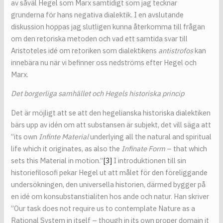
av såväl Hegel som Marx samtidigt som jag tecknar
grunderna för hans negativa dialektik. I en avslutande
diskussion hoppas jag slutligen kunna återkomma till frågan
om den retoriska metoden och vad ett samtida svar till
Aristoteles idé om retoriken som dialektikens
antistrofos
kan
innebära nu när vi befinner oss nedströms efter Hegel och
Marx.
Det borgerliga samhället och Hegels historiska princip
Det är möjligt att se att den hegelianska historiska dialektiken
bärs upp av idén om att substansen är subjekt, det vill säga att
”its own
Infinte Material
underlying all the natural and spiritual
life which it originates, as also the
Infinate Form
– that which
sets this Material in motion.”
[3]
I introduktionen till sin
historiefilosofi pekar Hegel ut att målet för den föreliggande
undersökningen, den universella historien, därmed bygger på
en idé om konsubstanstialiten hos ande och natur. Han skriver
”Our task does not require us to contemplate Nature as a
Rational System in itself – though in its own proper domain it