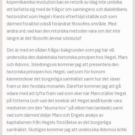
kopernikanska revolution kan en retorik av idag inte undvika
att befatta sig med de frågor om sanningens och dialektikens
historicitet som Hegel i Kants efterföljd ställde och som
därmed föralltid också förändrat filosofins område. Med
andra ord: vad kan den retoriska metoden vara om det inte
längre är det filosofin ämnar utesluta?
Det är med en sådan fråga i bakgrunden som jag här vill
undersöka den dialektiska historiska principen hos Hegel, Marx
och Adorno. Inledningsvis kommer jag att presentera den
historiska principen hos Hegel, vad som för honom
kännetecknar det borgerliga samhället samt hur det växer
fram ur den feodala monarkin. Därefter kommer jag att gå
vidare med att lyfta fram vad som sker när Marx ställer Hegel
på fötterna (och vad det innebär att Hegel ändå kunde vara
medveten om den ”kluvna hov” på vilken han landade) samt
vad som därmed skiljer Marx och Engels analys av
kapitalismen från Hegels förståelse av det borgerliga
samhället. Slutligen kommer jag att undersöka Adornos kritik