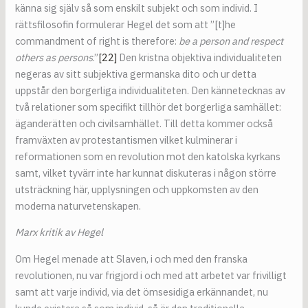
känna sig själv så som enskilt subjekt och som individ. I
rättsfilosofin formulerar Hegel det som att ”[t]he
commandment of right is therefore:
be a person and respect
others as persons
.”
[22]
Den kristna objektiva individualiteten
negeras av sitt subjektiva germanska dito och ur detta
uppstår den borgerliga individualiteten. Den kännetecknas av
två relationer som specifikt tillhör det borgerliga samhället:
äganderätten och civilsamhället. Till detta kommer också
framväxten av protestantismen vilket kulminerar i
reformationen som en revolution mot den katolska kyrkans
samt, vilket tyvärr inte har kunnat diskuteras i någon större
utsträckning här, upplysningen och uppkomsten av den
moderna naturvetenskapen.
Marx kritik av Hegel
Om Hegel menade att Slaven, i och med den franska
revolutionen, nu var frigjord i och med att arbetet var frivilligt
samt att varje individ, via det ömsesidiga erkännandet, nu