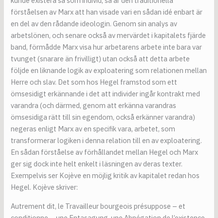
kunde existera så som individ, så är den traditionella
förståelsen av Marx att han visade vari en sådan idé enbart är
en del av den rådande ideologin. Genom sin analys av
arbetslönen, och senare också av mervärdet i kapitalets fjärde
band, förmådde Marx visa hur arbetarens arbete inte bara var
tvunget (snarare än frivilligt) utan också att detta arbete
följde en liknande logik av exploatering som relationen mellan
Herre och slav. Det som hos Hegel framstod som ett
ömsesidigt erkännande i det att individer ingår kontrakt med
varandra (och därmed, genom att erkänna varandras
ömsesidiga rätt till sin egendom, också erkänner varandra)
negeras enligt Marx av en specifik vara, arbetet, som
transformerar logiken i denna relation till en av exploatering.
En sådan förståelse av förhållandet mellan Hegel och Marx
ger sig dock inte helt enkelt i läsningen av deras texter.
Exempelvis ser Kojève en möjlig kritik av kapitalet redan hos
Hegel. Kojève skriver:
Autrement dit, le Travailleur bourgeois présuppose – et
conditionne – une Entasagung, une Abnégation de l’existence