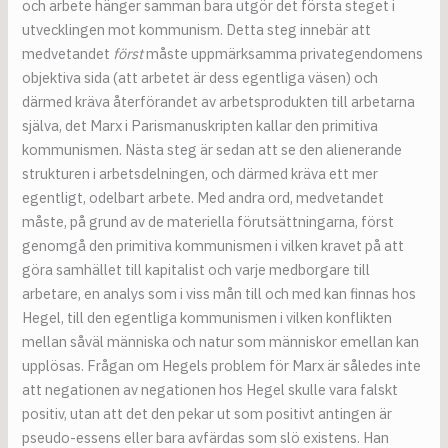
och arbete hänger samman bara utgör det första steget i
utvecklingen mot kommunism. Detta steg innebär att
medvetandet
först
måste uppmärksamma privategendomens
objektiva sida (att arbetet är dess egentliga väsen) och
därmed kräva återförandet av arbetsprodukten till arbetarna
själva, det Marx i Parismanuskripten kallar den primitiva
kommunismen. Nästa steg är sedan att se den alienerande
strukturen i arbetsdelningen, och därmed kräva ett mer
egentligt, odelbart arbete. Med andra ord, medvetandet
måste, på grund av de materiella förutsättningarna, först
genomgå den primitiva kommunismen i vilken kravet på att
göra samhället till kapitalist och varje medborgare till
arbetare, en analys som i viss mån till och med kan finnas hos
Hegel, till den egentliga kommunismen i vilken konflikten
mellan såväl människa och natur som människor emellan kan
upplösas. Frågan om Hegels problem för Marx är således inte
att negationen av negationen hos Hegel skulle vara falskt
positiv, utan att det den pekar ut som positivt antingen är
pseudo-essens eller bara avfärdas som slö existens. Han