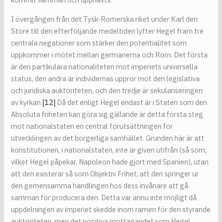
I övergången från det Tysk-Romerska riket under Karl den
Store till den efterföljande medeltiden lyfter Hegel fram tre
centrala negationer som stärker den potentialitet som
uppkommer i mötet mellan germanerna och Rom. Det första
är den partikulära nationaliteten mot imperiets universella
status, den andra är individernas uppror mot den legislativa
och juridiska auktoriteten, och den tredje är sekulariseringen
av kyrkan.
[12]
Då det enligt Hegel endast är i Staten som den
Absoluta friheten kan göra sig gällande är detta första steg
mot nationalstaten en central förutsättningen för
utvecklingen av det borgerliga samhället. Grunden här är att
konstitutionen, i nationalstaten, inte är given utifrån (så som,
vilket Hegel påpekar, Napoleon hade gjort med Spanien), utan
att den existerar så som Objektiv Frihet, att den springer ur
den gemensamma handlingen hos dess invånare att gå
samman för producera den. Detta var ännu inte möjligt då
uppdelningen av imperiet skedde inom ramen för den styrande
auktoriteten, men det positiva mottagandet som Hegel