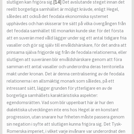
slutligen kan frigöra sig.
[14]
Det avslutande steget innan det
reellt borgerliga samhället är möjligt krävde, enligt Hegel,
således att också det feodala ekonomiska systemet
upphävdes och han skisserar tre sätt på vilka övergången från
det feodala samhället till monarkin kunde ske: för det första
att en suverän med våld lägger under sig ett antal tidigare fria
vasaller och gör sig själv till envåldshärskare, för det andra att
prinsarna själva frigjorde sig från de feodala relationerna, eller
slutligen att suveränen blir envåldshärskare genom att föra
samman ett antal vasaller och underordna deras territoriella
makt under kronan. Det är denna centralisering av de feodala
relationerna i en allsmäktig monark som således, på ett
intressant sätt, lägger grunden för ytterligare en av de
borgerliga samhällets karaktäristiska aspekter:
egendomsrätten. Vad som blir uppenbart här är hur den
dialektiska utvecklingen inte ens hos Hegel är en konstant
progression, utan snarare hur friheten måste passera genom
sin negation i syfte att slutligen kunna frigöra sig. Det Tysk-
Romerska imperiet, i vilket varje invånare var underordnat den