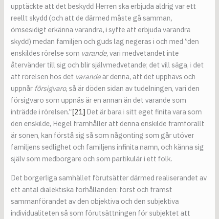
upptäckte att det beskydd Herren ska erbjuda aldrig var ett
reellt skydd (och att de därmed måste gå samman,
ömsesidigt erkänna varandra, i syfte att erbjuda varandra
skydd) medan familjen och guds lag negeras i och med ”den
enskildes rörelse som
varande
, vari medvetandet inte
återvänder till sig och blir självmedvetande; det vill säga, i det
att rörelsen hos det
varande
är denna, att det upphävs och
uppnår
försigvaro
, så är döden sidan av tudelningen, vari den
försigvaro som uppnås är en annan än det varande som
inträdde i rörelsen.”
[21]
Det är bara i sitt eget finita vara som
den enskilde, Hegel framhåller att denna enskilde framförallt
är sonen, kan förstå sig så som någonting som går utöver
familjens sedlighet och familjens infinita namn, och känna sig
själv som medborgare och som partikulär i ett folk.
Det borgerliga samhället förutsätter därmed realiserandet av
ett antal dialektiska förhållanden: först och främst
sammanförandet av den objektiva och den subjektiva
individualiteten så som förutsättningen för subjektet att